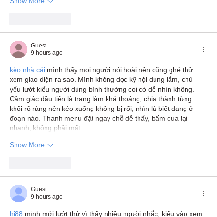
Show More
Like
Reply
Guest
9 hours ago
kèo nhà cái
 mình thấy mọi người nói hoài nên cũng ghé thử 
xem giao diện ra sao. Mình không đọc kỹ nội dung lắm, chủ 
yếu lướt kiểu người dùng bình thường coi có dễ nhìn không. 
Cảm giác đầu tiên là trang làm khá thoáng, chia thành từng 
khối rõ ràng nên kéo xuống không bị rối, nhìn là biết đang ở 
đoạn nào. Thanh menu đặt ngay chỗ dễ thấy, bấm qua lại 
nhanh, không phải mất…
Show More
Like
Reply
Guest
9 hours ago
hi88
 mình mới lướt thử vì thấy nhiều người nhắc, kiểu vào xem 