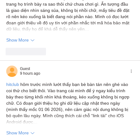
trang họ trình bày ra sao thôi chứ chưa chơi gì. Ấn tượng đầu 
là giao diện nhìn sáng sủa, không bị nhồi chữ, mấy tiêu đề đặt 
rõ nên kéo xuống là biết đang nói phần nào. Mình có đọc lướt 
đoạn giới thiệu về độ uy tín với phần nhắc tới mã hóa bảo mật 
dữ liệu, thấy họ để khá dễ thấy nên yên…
Show More
Like
Reply
Guest
9 hours ago
hitclub
 hôm trước mình lướt thấy bạn bè bàn tán nên ghé vào 
coi thử cho biết thôi. Vào trang cái mình để ý ngay kiểu trình 
bày theo từng khối nhìn khá thoáng, kéo xuống không bị ngợp 
chữ. Có đoạn giới thiệu họ ghi dữ liệu cập nhật theo ngày 
(mình thấy mốc 01 06 2026), nên cảm giác nội dung không bị 
bỏ quên lâu ngày. Mình cũng thích cái chỗ “link tải” cho iOS 
Android được…
Show More