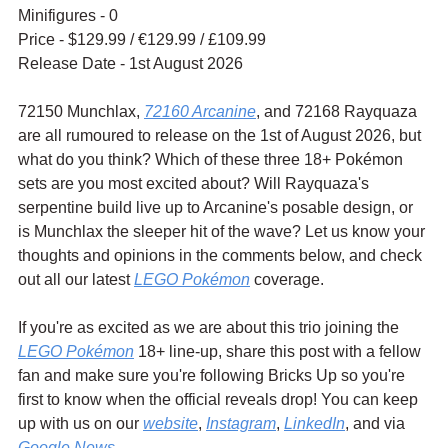
Minifigures - 0
Price - $129.99 / 
€129.99
 / £109.99
Release Date - 1st August 2026
72150 Munchlax, 
72160 Arcanine
, and 72168 Rayquaza 
are all rumoured to release on the 1st of August 2026, but 
what do you think? Which of these three 18+ Pokémon 
sets are you most excited about? Will Rayquaza's 
serpentine build live up to Arcanine's posable design, or 
is Munchlax the sleeper hit of the wave? Let us know your 
thoughts and opinions in the comments below, and check 
out all our latest 
LEGO Pokémon
 coverage.
If you're as excited as we are about this trio joining the 
LEGO Pokémon
 18+ line-up, share this post with a fellow 
fan and make sure you're following Bricks Up so you're 
first to know when the official reveals drop! You can keep 
up with us on our 
website
, 
Instagram
, 
LinkedIn
, and via 
Google News
.