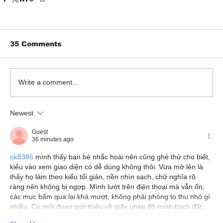
35 Comments
Write a comment...
Newest
Guest
36 minutes ago
ok8386
 mình thấy bạn bè nhắc hoài nên cũng ghé thử cho biết, 
kiểu vào xem giao diện có dễ dùng không thôi. Vừa mở lên là 
thấy họ làm theo kiểu tối giản, nền nhìn sạch, chữ nghĩa rõ 
ràng nên không bị ngợp. Mình lướt trên điện thoại mà vẫn ổn, 
các mục bấm qua lại khá mượt, không phải phóng to thu nhỏ gì 
nhiều. Có một đoạn giới thiệu về giấy phép độ minh bạch đặt…