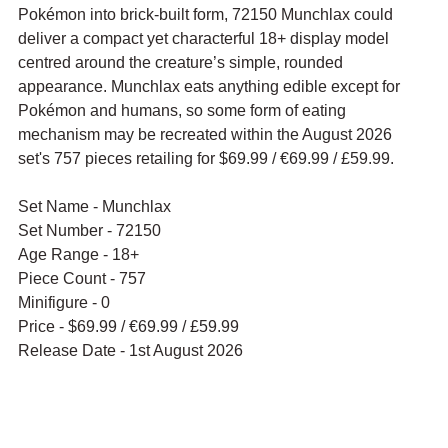
Pokémon into brick-built form, 72150 Munchlax could 
deliver a compact yet characterful 18+ display model 
centred around the creature’s simple, rounded 
appearance. Munchlax eats anything edible except for 
Pokémon and humans, so some form of eating 
mechanism may be recreated within the August 2026 
set's 757 pieces retailing for $69.99 / 
€69.99
 / £59.99.
Set Name - Munchlax
Set Number - 72150
Age Range - 18+
Piece Count - 757
Minifigure - 0
Price - $69.99 / 
€69.99
 / £59.99
Release Date - 1st August 2026