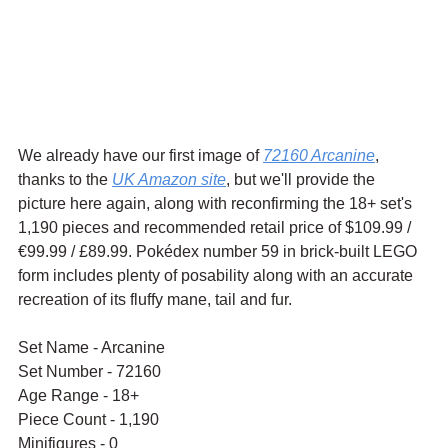
We already have our first image of 
72160 Arcanine
, 
thanks to the 
UK Amazon site
,
 but we'll provide the 
picture here again, along with reconfirming the 18+ set's 
1,190 pieces and recommended retail price of $109.99 / 
€99.99 / £89.99. Pokédex number 59 in brick-built LEGO 
form includes plenty of posability along with an accurate 
recreation of its fluffy mane, tail and fur.
Set Name - Arcanine
Set Number - 72160
Age Range - 18+
Piece Count - 1,190
Minifigures - 0