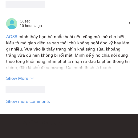
Like
Reply
Guest
10 hours ago
AO88
 mình thấy bạn bè nhắc hoài nên cũng mở thử cho biết, 
kiểu tò mò giao diện ra sao thôi chứ không ngồi đọc kỹ hay làm 
gì nhiều. Vừa vào là thấy trang nhìn khá sáng sủa, khoảng 
trắng vừa đủ nên không bị rối mắt. Mình để ý họ chia nội dung 
theo từng khối riêng, nhìn phát là nhận ra đâu là phần thông tin 
chính, đâu là chỗ điều hướng. Cái mình thích là thanh…
Show More
Like
Reply
Show more comments
Bricks Up