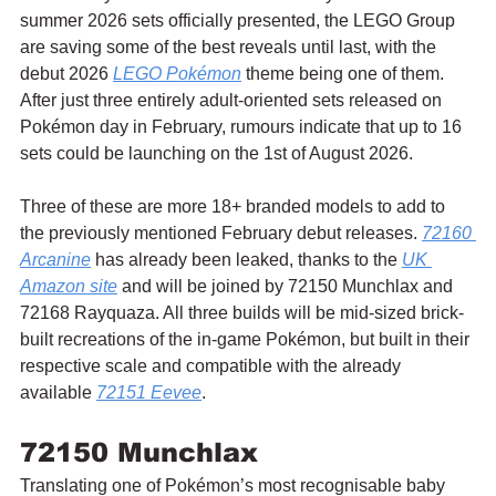
summer 2026 sets officially presented, the LEGO Group 
are saving some of the best reveals until last, with the 
debut 2026 
LEGO Pokémon
 theme being one of them. 
After just three entirely adult-oriented sets released on 
Pokémon day in February, rumours indicate that up to 16 
sets could be launching on the 1st of August 2026.
Three of these are more 18+ branded models to add to 
the previously mentioned February debut releases. 
72160 
Arcanine
 has already been leaked, thanks to the 
UK 
Amazon site
 and will be joined by 72150 Munchlax and 
72168 Rayquaza. All three builds will be mid-sized brick-
built recreations of the in-game Pokémon, but built in their 
respective scale and compatible with the already 
available 
72151 Eevee
.
72150 Munchlax
Translating one of Pokémon’s most recognisable baby 