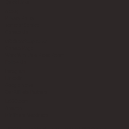
Quick Links
About
Privacy Policy
Terms of Service
Contact Us
info@bricksup.co.uk
Contact Page
Work With Us & Press Room
Follow Us
Instagram
LinkedIn
Google News
Our Affiliate Partners
LEGO.com
Amazon
Minifigure Maddness
LEGO® is a registered trademark of the LEGO Group of